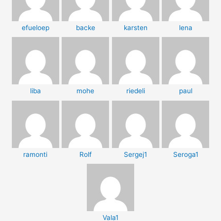
efueloep
backe
karsten
lena
liba
mohe
riedeli
paul
ramonti
Rolf
Sergej1
Seroga1
Vala1