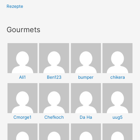
Rezepte
Gourmets
Ali1
Ben123
bumper
chikera
Cmorge1
Chefkoch
Da Ha
uug5