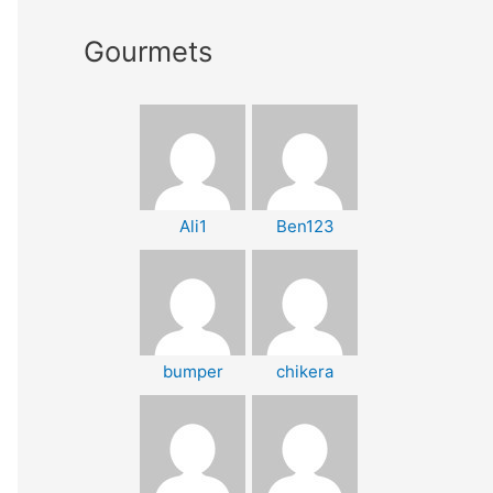
Gourmets
Ali1
Ben123
bumper
chikera