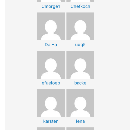
Cmorge1
Chefkoch
Da Ha
uug5
efueloep
backe
karsten
lena