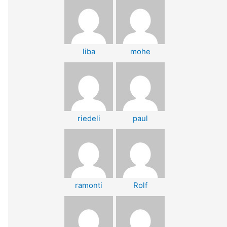
liba
mohe
riedeli
paul
ramonti
Rolf