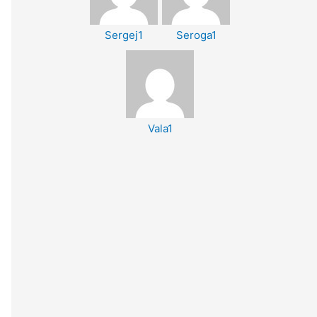
Sergej1
Seroga1
Vala1