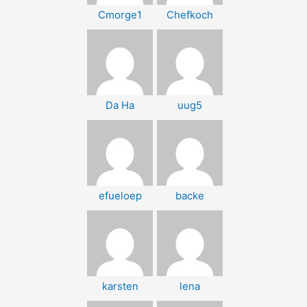
Cmorge1
Chefkoch
Da Ha
uug5
efueloep
backe
karsten
lena