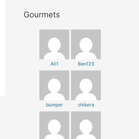
Gourmets
Ali1
Ben123
bumper
chikera