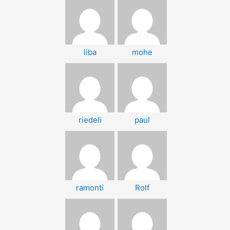
liba
mohe
riedeli
paul
ramonti
Rolf