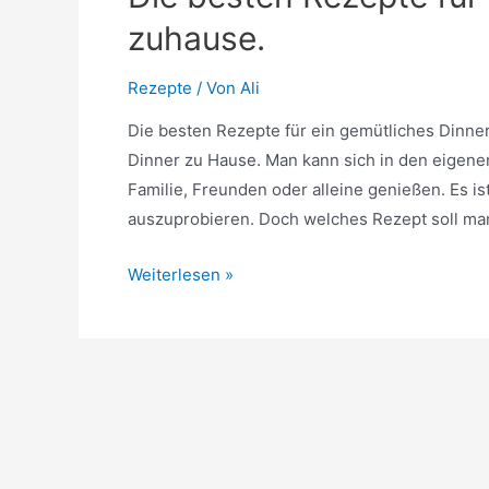
zuhause.
Rezepte
/ Von
Ali
Die besten Rezepte für ein gemütliches Dinner
Dinner zu Hause. Man kann sich in den eigen
Familie, Freunden oder alleine genießen. Es i
auszuprobieren. Doch welches Rezept soll ma
Die
Weiterlesen »
besten
Rezepte
für
ein
gemütliches
Dinner
zuhause.