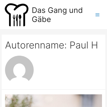
Zum
Das Gang und
Inhalt
springen
Gäbe
Main
Men
Autorenname: Paul H