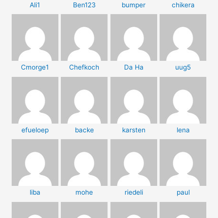
Ali1
Ben123
bumper
chikera
Cmorge1
Chefkoch
Da Ha
uug5
efueloep
backe
karsten
lena
liba
mohe
riedeli
paul