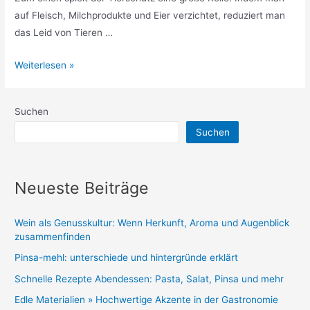
auf Fleisch, Milchprodukte und Eier verzichtet, reduziert man
das Leid von Tieren …
Vegan
Weiterlesen »
im
Alltag:
Suchen
Wie
Suchen
du
einfach
und
Neueste Beiträge
lecker
auf
tierische
Wein als Genusskultur: Wenn Herkunft, Aroma und Augenblick
zusammenfinden
Produkte
verzichten
Pinsa-mehl: unterschiede und hintergründe erklärt
kannst
Schnelle Rezepte Abendessen: Pasta, Salat, Pinsa und mehr
Edle Materialien » Hochwertige Akzente in der Gastronomie