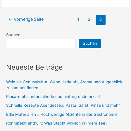
funktioniert
die
Seitennummerierung
Low
←
Vorherige Seite
1
2
3
der
Carb
Beiträge
Ernährung
Suchen
Suchen
Neueste Beiträge
Wein als Genusskultur: Wenn Herkunft, Aroma und Augenblick
zusammenfinden
Pinsa-mehl: unterschiede und hintergründe erklärt
Schnelle Rezepte Abendessen: Pasta, Salat, Pinsa und mehr
Edle Materialien » Hochwertige Akzente in der Gastronomie
Ronnefeldt enthüllt: Was Steckt wirklich in Ihrem Tee?