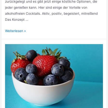
zurückgelegt und es gibt jetzt einige köstliche Optionen, die
jeder genießen kann. Hier sind einige der Vorteile von
alkoholfreien Cocktails. Aktiv, positiv, begeistert, mitreißend
Das Konzept …
Es
Weiterlesen »
muss
nicht
immer
nur
Alkohol
sein
-
der
Vorteil
von
alkoholfreien
Cocktails