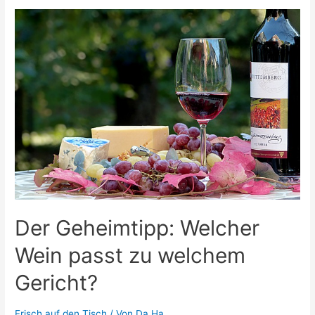
für
Anfänger:
So
klappt
es
garantiert!
Der Geheimtipp: Welcher
Wein passt zu welchem
Gericht?
Frisch auf den Tisch
/ Von
Da Ha