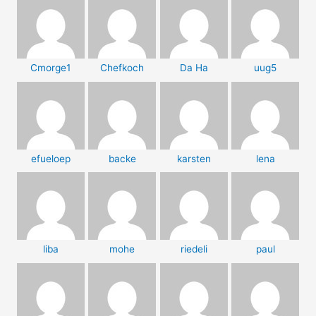
Cmorge1
Chefkoch
Da Ha
uug5
efueloep
backe
karsten
lena
liba
mohe
riedeli
paul