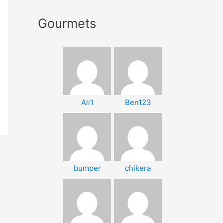
Gourmets
Ali1
Ben123
bumper
chikera