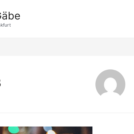
Gäbe
kfurt
B