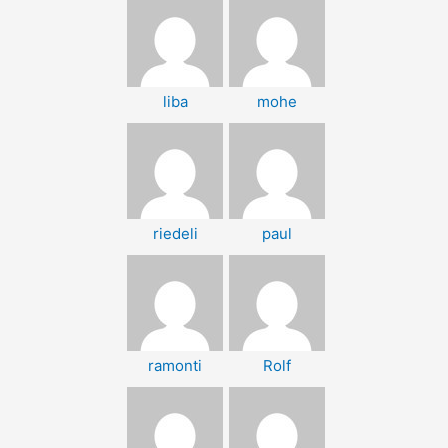
liba
mohe
riedeli
paul
ramonti
Rolf