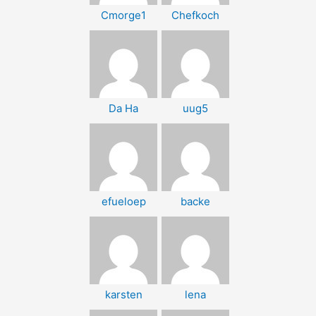
Cmorge1
Chefkoch
Da Ha
uug5
efueloep
backe
karsten
lena