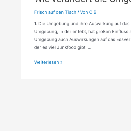
Frisch auf den Tisch
/ Von
C B
1. Die Umgebung und ihre Auswirkung auf das 
Umgebung, in der er lebt, hat großen Einfluss a
Umgebung auch Auswirkungen auf das Essverha
der es viel Junkfood gibt, …
Wie
Weiterlesen »
verändert
die
Umgebung
das
Essen?