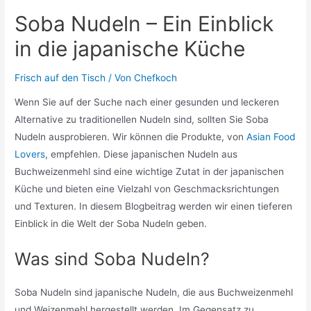
Soba Nudeln – Ein Einblick
in die japanische Küche
Frisch auf den Tisch
/ Von
Chefkoch
Wenn Sie auf der Suche nach einer gesunden und leckeren
Alternative zu traditionellen Nudeln sind, sollten Sie Soba
Nudeln ausprobieren. Wir können die Produkte, von
Asian Food
Lovers
, empfehlen. Diese japanischen Nudeln aus
Buchweizenmehl sind eine wichtige Zutat in der japanischen
Küche und bieten eine Vielzahl von Geschmacksrichtungen
und Texturen. In diesem Blogbeitrag werden wir einen tieferen
Einblick in die Welt der Soba Nudeln geben.
Was sind Soba Nudeln?
Soba Nudeln sind japanische Nudeln, die aus Buchweizenmehl
und Weizenmehl hergestellt werden. Im Gegensatz zu