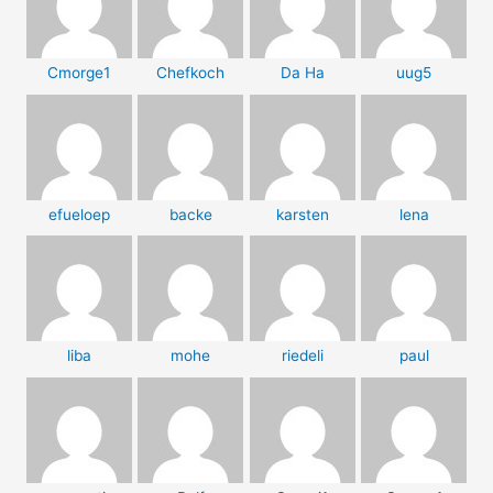
Cmorge1
Chefkoch
Da Ha
uug5
efueloep
backe
karsten
lena
liba
mohe
riedeli
paul