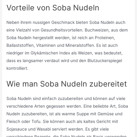
Vorteile von Soba Nudeln
Neben ihrem nussigen Geschmack bieten Soba Nudeln auch
eine Vielzahl von Gesundheitsvorteilen. Buchweizen, aus dem
Soba Nudeln hergestellt werden, ist reich an Proteinen,
Ballaststoffen, Vitaminen und Mineralstoffen. Es ist auch
niedriger im Glykämischen Index als Weizen, was bedeutet,
dass es langsamer verdaut wird und den Blutzuckerspiegel
kontrolliert.
Wie man Soba Nudeln zubereitet
Soba Nudeln sind einfach zuzubereiten und können auf viele
verschiedene Arten gegessen werden. Eine beliebte Art, Soba
Nudeln zuzubereiten, ist als warme Suppe mit Gemüse und
Fleisch oder Tofu. Sie können auch als kaltes Gericht mit
Sojasauce und Wasabi serviert werden. Es gibt viele
verschiedene Rezepte, die Soba Nudeln als Basis verwenden,